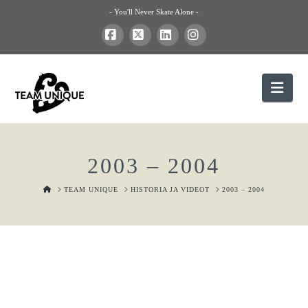
- You'll Never Skate Alone -
Facebook
X
LinkedIn
Instagram
Nav
2003 – 2004
HOME
TEAM UNIQUE
HISTORIA JA VIDEOT
2003 – 2004