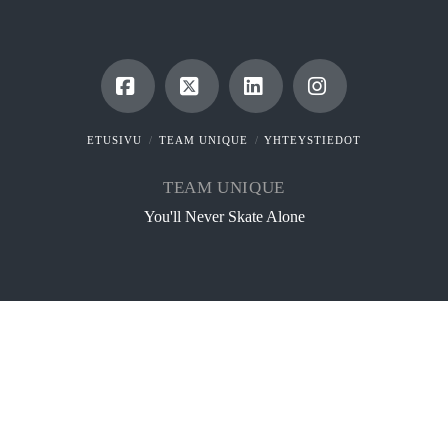
Facebook
X
LinkedIn
Instagram
ETUSIVU
TEAM UNIQUE
YHTEYSTIEDOT
TEAM UNIQUE
You'll Never Skate Alone
Suomi
English
(
ENGLISH
)